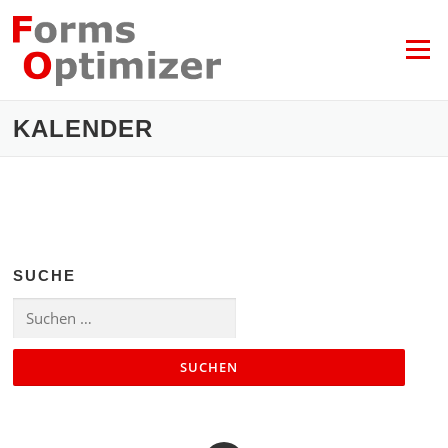
Zum
Inhalt
springen
Menü
KALENDER
SUCHE
Suchen
nach: