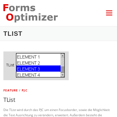
Zum
Inhalt
springen
Menü
TLIST
FEATURE
/
PJC
TList
Die TList wird durch das PJC um einen Focusborder, sowie die Möglichkeit
die Text Ausrichtung zu verändern, erweitert. Außerdem besteht die