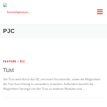
Zum
Inhalt
springen
Menü
PJC
FEATURE
/
PJC
TList
Die TList wird durch das PJC um einen Focusborder, sowie die Möglichkeit
die Text Ausrichtung zu verändern, erweitert. Außerdem besteht die
Möglichkeit Sprünge von der TList zu anderen Modulen und …